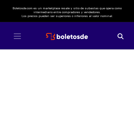
Boletosde.com es un marketplace resale y sitio de subastas que opera como
intermediario entre compradores y vendedores.
Los precios pueden ser superiores o inferiores al valor nominal.
Inicio
/ ZZ Top