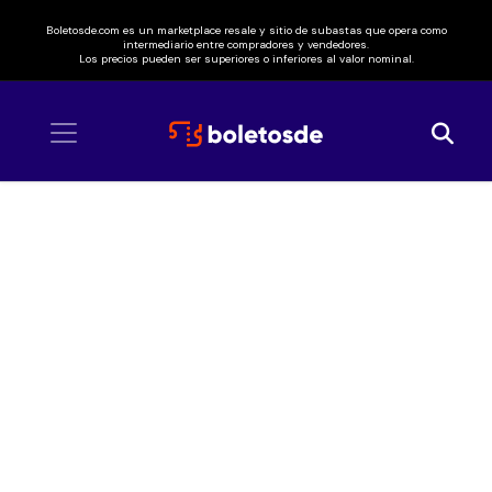
Boletosde.com es un marketplace resale y sitio de subastas que opera como
intermediario entre compradores y vendedores.
Los precios pueden ser superiores o inferiores al valor nominal.
Inicio
/ Zamna Festival