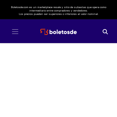
Boletosde.com es un marketplace resale y sitio de subastas que opera como
intermediario entre compradores y vendedores.
Los precios pueden ser superiores o inferiores al valor nominal.
Inicio
/ Yung Beef