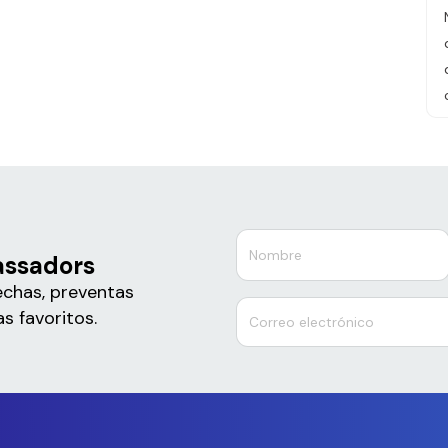
assadors
echas, preventas
s favoritos.