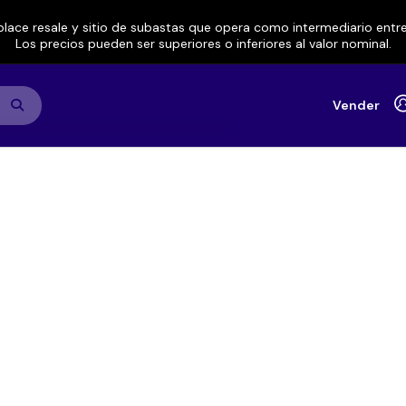
lace resale y sitio de subastas que opera como intermediario ent
Los precios pueden ser superiores o inferiores al valor nominal.
Vender