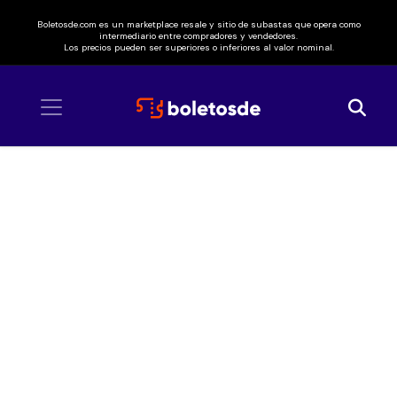
Boletosde.com es un marketplace resale y sitio de subastas que opera como
intermediario entre compradores y vendedores.
Los precios pueden ser superiores o inferiores al valor nominal.
Inicio
/ WWE