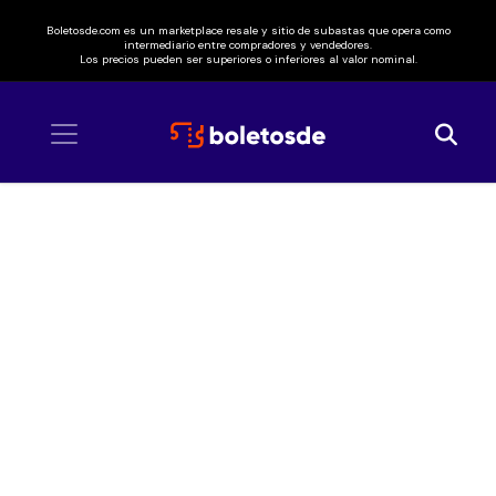
Boletosde.com es un marketplace resale y sitio de subastas que opera como
intermediario entre compradores y vendedores.
Los precios pueden ser superiores o inferiores al valor nominal.
Inicio
/ Wolf Alice