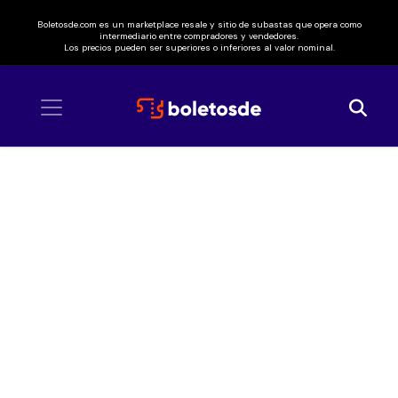
Boletosde.com es un marketplace resale y sitio de subastas que opera como
intermediario entre compradores y vendedores.
Los precios pueden ser superiores o inferiores al valor nominal.
Inicio
/ Wiplash