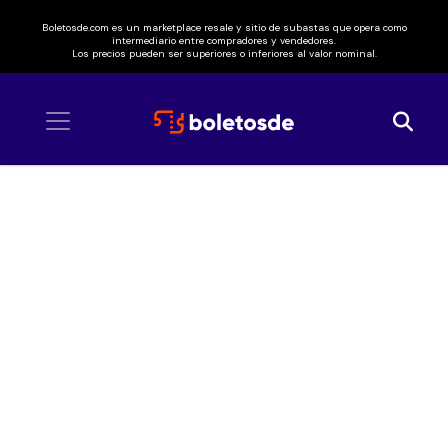
Boletosde.com es un marketplace resale y sitio de subastas que opera como
intermediario entre compradores y vendedores.
Los precios pueden ser superiores o inferiores al valor nominal.
Inicio
/ Weyes Blood