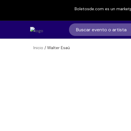
Boletosde.com es un marketp
Inicio
/ Walter Esaú
Boletos para
Walter Esaú