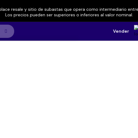
lace resale y sitio de subastas que opera como intermediario ent
Los precios pueden ser superiores o inferiores al valor nominal.
Vender