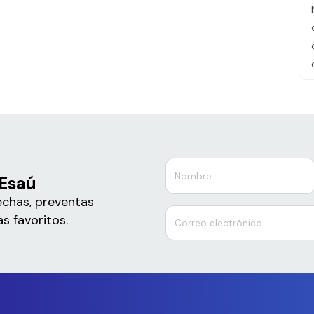
 Esaú
echas, preventas
s favoritos.