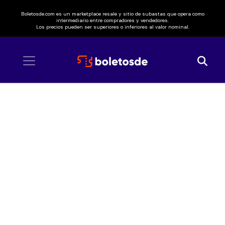
Boletosde.com es un marketplace resale y sitio de subastas que opera como
intermediario entre compradores y vendedores.
Los precios pueden ser superiores o inferiores al valor nominal.
Inicio
/ Vola