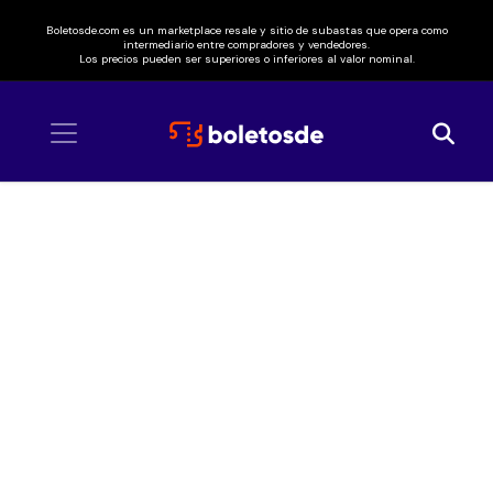
Boletosde.com es un marketplace resale y sitio de subastas que opera como
intermediario entre compradores y vendedores.
Los precios pueden ser superiores o inferiores al valor nominal.
Inicio
/ Víctor García