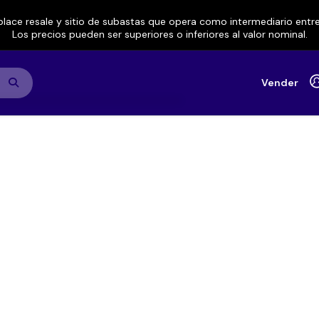
lace resale y sitio de subastas que opera como intermediario ent
Los precios pueden ser superiores o inferiores al valor nominal.
Vender