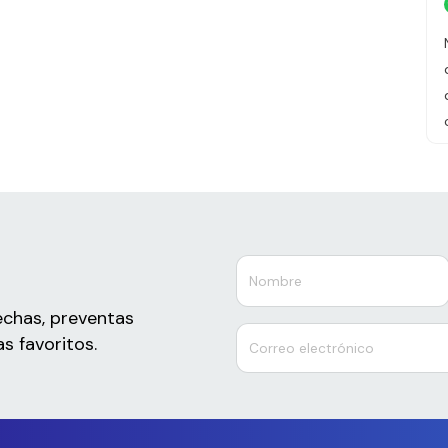
echas, preventas
s favoritos.