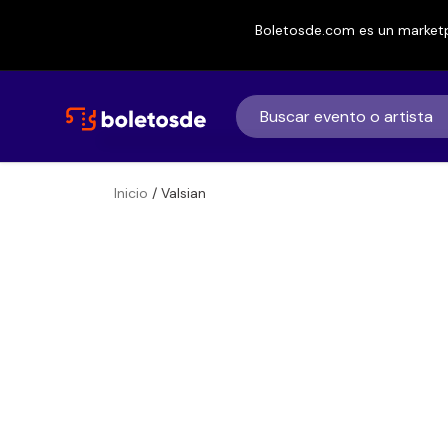
Boletosde.com es un marketp
Inicio
/ Valsian
Boletos
Valsian