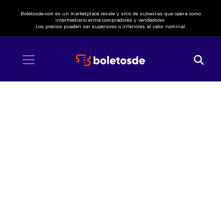
Boletosde.com es un marketplace resale y sitio de subastas que opera como
intermediario entre compradores y vendedores.
Los precios pueden ser superiores o inferiores al valor nominal.
Inicio
/ Urbeliko Fest