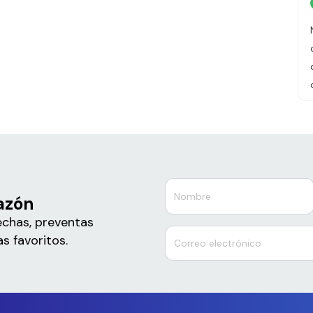
azón
echas, preventas
s favoritos.