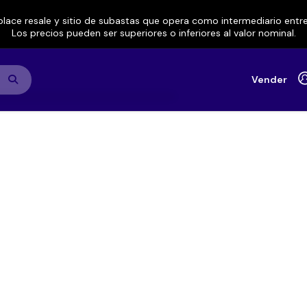
lace resale y sitio de subastas que opera como intermediario ent
Los precios pueden ser superiores o inferiores al valor nominal.
Vender