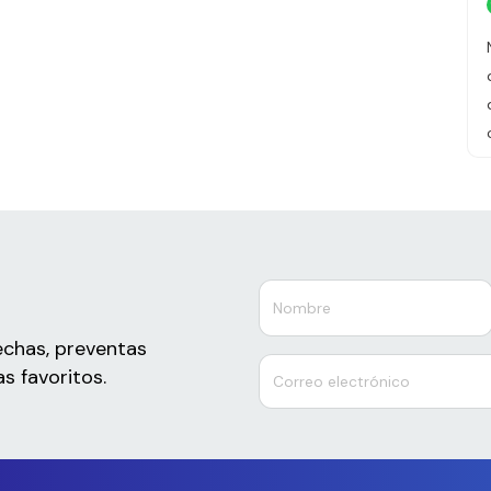
echas, preventas
s favoritos.