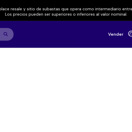
lace resale y sitio de subastas que opera como intermediario ent
Los precios pueden ser superiores o inferiores al valor nominal.
Vender