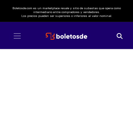
Boletosde.com es un marketplace resale y sitio de subastas que opera como
intermediario entre compradores y vendedores.
Los precios pueden ser superiores o inferiores al valor nominal.
Inicio
/ Tomorrowland