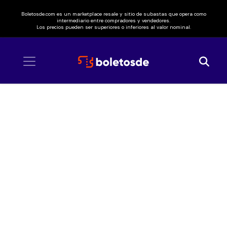
Boletosde.com es un marketplace resale y sitio de subastas que opera como
intermediario entre compradores y vendedores.
Los precios pueden ser superiores o inferiores al valor nominal.
Inicio
/ The Warning