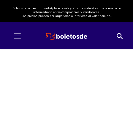
Boletosde.com es un marketplace resale y sitio de subastas que opera como
intermediario entre compradores y vendedores.
Los precios pueden ser superiores o inferiores al valor nominal.
Inicio
/ The Sisters of Mercy