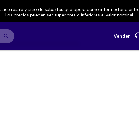
lace resale y sitio de subastas que opera como intermediario ent
Los precios pueden ser superiores o inferiores al valor nominal.
Vender