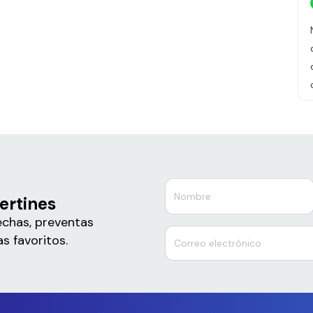
ertines
echas, preventas
s favoritos.