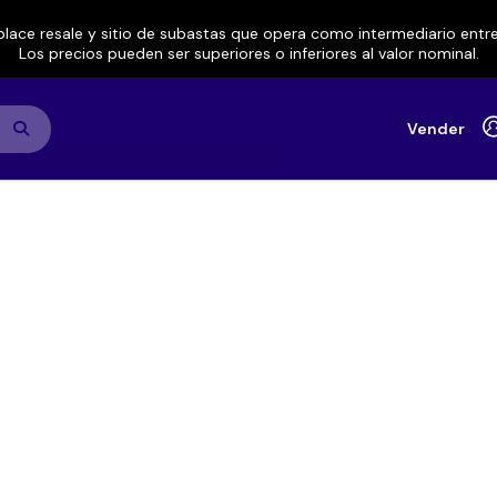
lace resale y sitio de subastas que opera como intermediario ent
Los precios pueden ser superiores o inferiores al valor nominal.
Vender