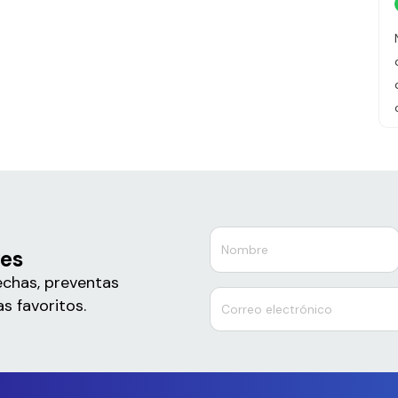
ves
echas, preventas
s favoritos.