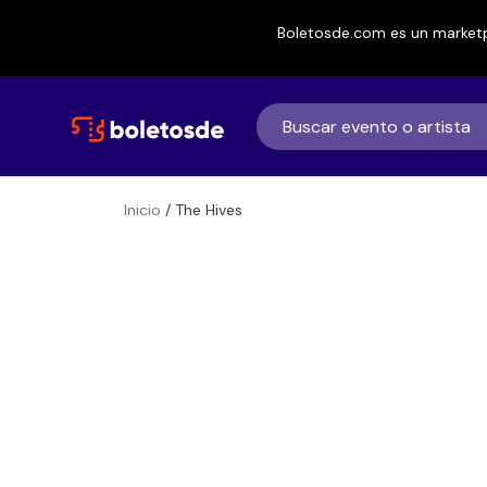
Boletosde.com es un marketp
Inicio
/ The Hives
Boletos
The Hives