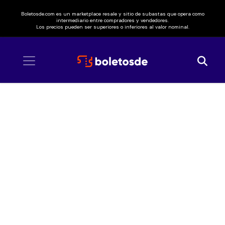
Boletosde.com es un marketplace resale y sitio de subastas que opera como
intermediario entre compradores y vendedores.
Los precios pueden ser superiores o inferiores al valor nominal.
Inicio
/ The Chemical Brothers