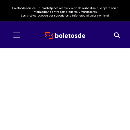
Boletosde.com es un marketplace resale y sitio de subastas que opera como
intermediario entre compradores y vendedores.
Los precios pueden ser superiores o inferiores al valor nominal.
Inicio
/ The Buttertones