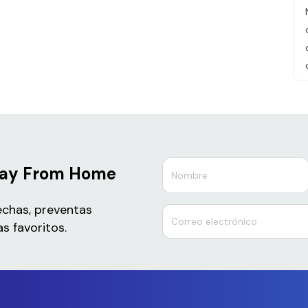
way From Home
echas, preventas
s favoritos.