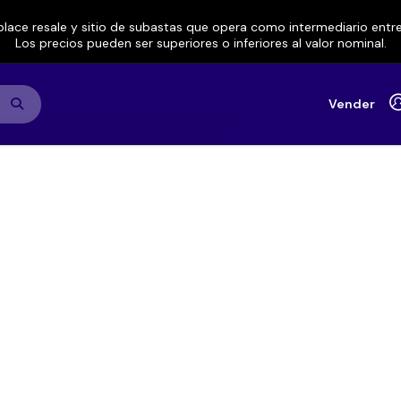
lace resale y sitio de subastas que opera como intermediario ent
Los precios pueden ser superiores o inferiores al valor nominal.
Vender
Home Festival