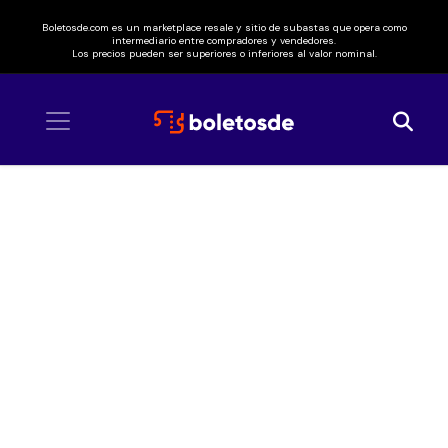
Boletosde.com es un marketplace resale y sitio de subastas que opera como
intermediario entre compradores y vendedores.
Los precios pueden ser superiores o inferiores al valor nominal.
Inicio
/ Tennis Fest GNP