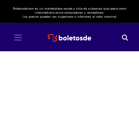
Boletosde.com es un marketplace resale y sitio de subastas que opera como
intermediario entre compradores y vendedores.
Los precios pueden ser superiores o inferiores al valor nominal.
Inicio
/ Temperance