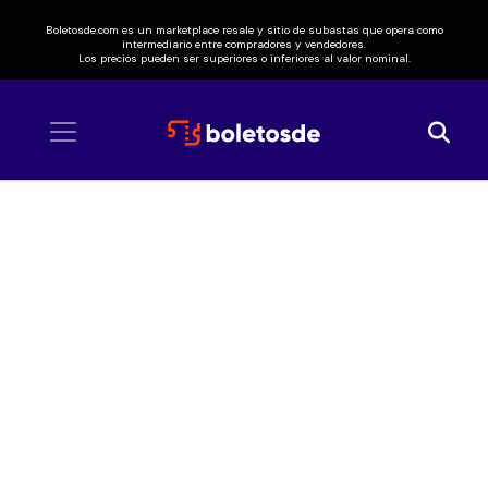
Boletosde.com es un marketplace resale y sitio de subastas que opera como
intermediario entre compradores y vendedores.
Los precios pueden ser superiores o inferiores al valor nominal.
Inicio
/ Teen Tops