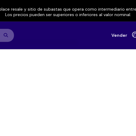
lace resale y sitio de subastas que opera como intermediario ent
Los precios pueden ser superiores o inferiores al valor nominal.
Vender
rics