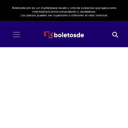
Boletosde.com es un marketplace resale y sitio de subastas que opera como
intermediario entre compradores y vendedores.
Los precios pueden ser superiores o inferiores al valor nominal.
Inicio
/ Tecate Bajío