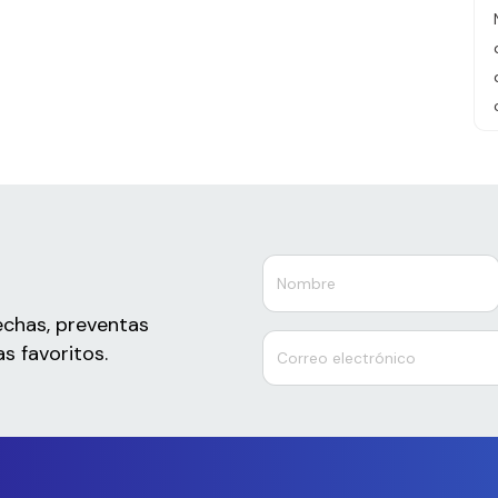
echas, preventas
s favoritos.