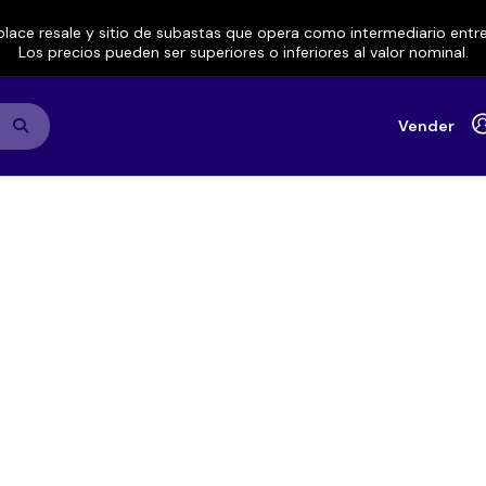
lace resale y sitio de subastas que opera como intermediario ent
Los precios pueden ser superiores o inferiores al valor nominal.
Vender