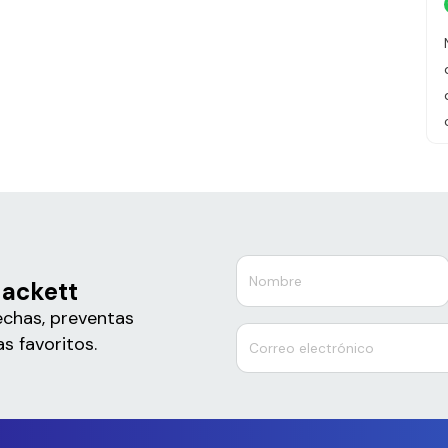
Hackett
echas, preventas
s favoritos.