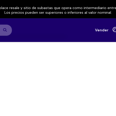
lace resale y sitio de subastas que opera como intermediario ent
Los precios pueden ser superiores o inferiores al valor nominal.
Vender