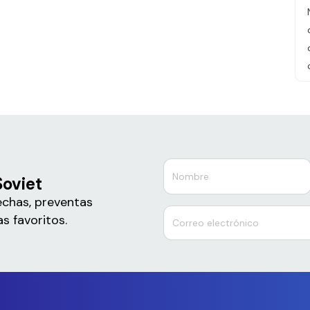
Soviet
echas, preventas
s favoritos.