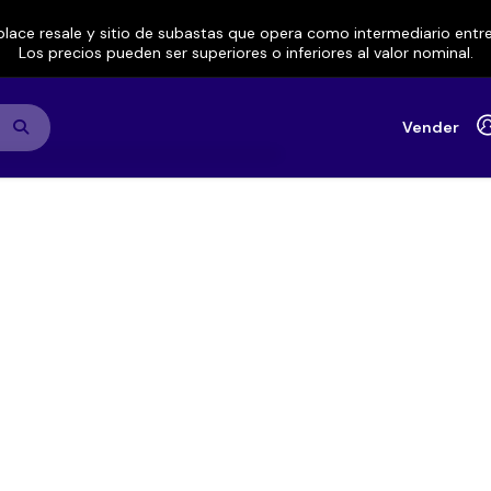
lace resale y sitio de subastas que opera como intermediario ent
Los precios pueden ser superiores o inferiores al valor nominal.
Vender