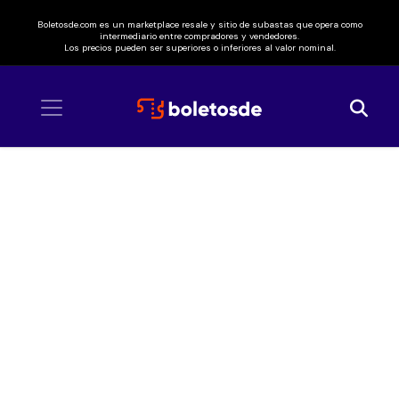
Boletosde.com es un marketplace resale y sitio de subastas que opera como
intermediario entre compradores y vendedores.
Los precios pueden ser superiores o inferiores al valor nominal.
Inicio
/ Smashing Pumpkins