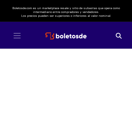
Boletosde.com es un marketplace resale y sitio de subastas que opera como
intermediario entre compradores y vendedores.
Los precios pueden ser superiores o inferiores al valor nominal.
Inicio
/ Skillet