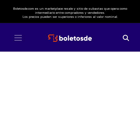
Boletosde.com es un marketplace resale y sitio de subastas que opera como
intermediario entre compradores y vendedores.
Los precios pueden ser superiores o inferiores al valor nominal.
Inicio
/ Sidonie