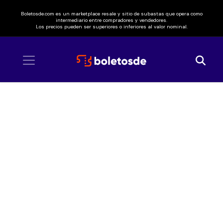
Boletosde.com es un marketplace resale y sitio de subastas que opera como
intermediario entre compradores y vendedores.
Los precios pueden ser superiores o inferiores al valor nominal.
Inicio
/ Siddhartha