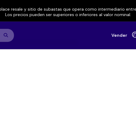
lace resale y sitio de subastas que opera como intermediario ent
Los precios pueden ser superiores o inferiores al valor nominal.
Vender