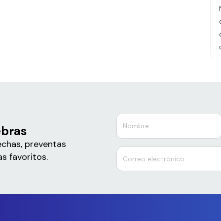
ebras
echas, preventas
s favoritos.