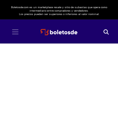
Boletosde.com es un marketplace resale y sitio de subastas que opera como
intermediario entre compradores y vendedores.
Los precios pueden ser superiores o inferiores al valor nominal.
Inicio
/ Salvador Aponte