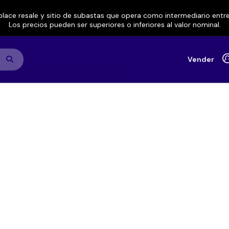
lace resale y sitio de subastas que opera como intermediario ent
Los precios pueden ser superiores o inferiores al valor nominal.
Vender