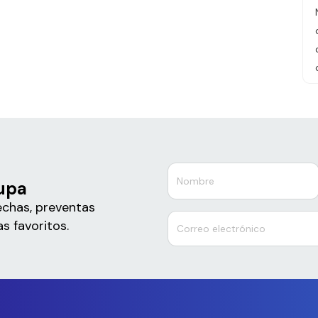
rupa
echas, preventas
s favoritos.