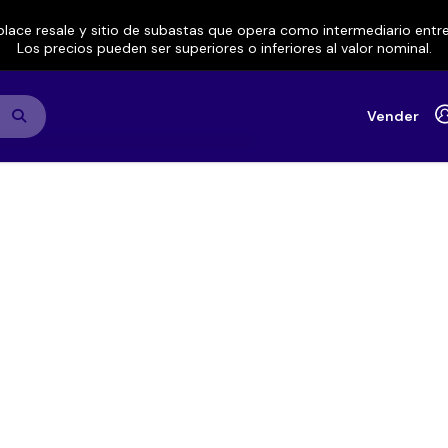
lace resale y sitio de subastas que opera como intermediario ent
Los precios pueden ser superiores o inferiores al valor nominal.
Vender