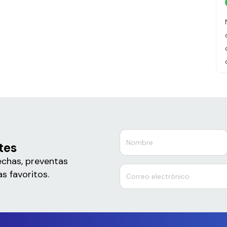
tes
echas, preventas
s favoritos.