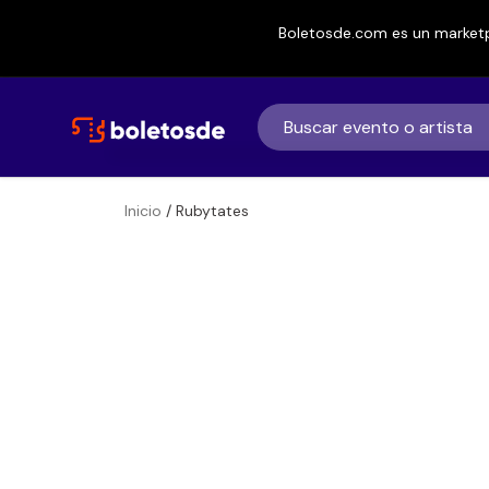
Boletosde.com es un marketp
Inicio
/ Rubytates
Boletos
Rubytates