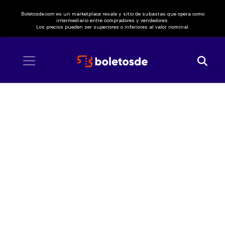
Boletosde.com es un marketplace resale y sitio de subastas que opera como
intermediario entre compradores y vendedores.
Los precios pueden ser superiores o inferiores al valor nominal.
Inicio
/ Roz