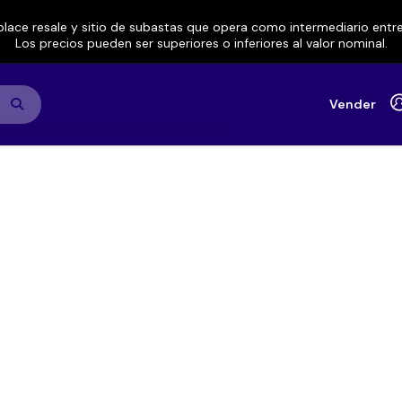
lace resale y sitio de subastas que opera como intermediario ent
Los precios pueden ser superiores o inferiores al valor nominal.
Vender