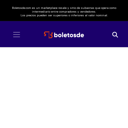
Boletosde.com es un marketplace resale y sitio de subastas que opera como
intermediario entre compradores y vendedores.
Los precios pueden ser superiores o inferiores al valor nominal.
Inicio
/ Robbie Williams