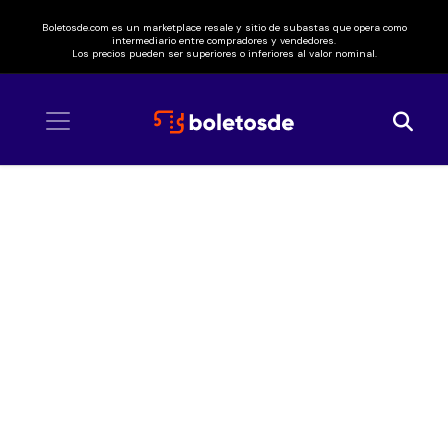
Boletosde.com es un marketplace resale y sitio de subastas que opera como
intermediario entre compradores y vendedores.
Los precios pueden ser superiores o inferiores al valor nominal.
Inicio
/ Ritual y Furia Fest