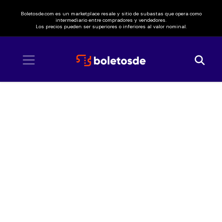
Boletosde.com es un marketplace resale y sitio de subastas que opera como
intermediario entre compradores y vendedores.
Los precios pueden ser superiores o inferiores al valor nominal.
Inicio
/ Rita Ora