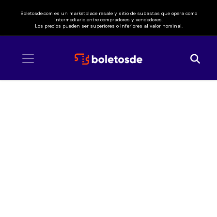
Boletosde.com es un marketplace resale y sitio de subastas que opera como
intermediario entre compradores y vendedores.
Los precios pueden ser superiores o inferiores al valor nominal.
Inicio
/ Regina Orozco