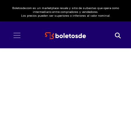
Boletosde.com es un marketplace resale y sitio de subastas que opera como
intermediario entre compradores y vendedores.
Los precios pueden ser superiores o inferiores al valor nominal.
Inicio
/ Rebel Cats