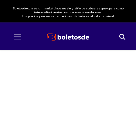
Boletosde.com es un marketplace resale y sitio de subastas que opera como
intermediario entre compradores y vendedores.
Los precios pueden ser superiores o inferiores al valor nominal.
Inicio
/ Pulp