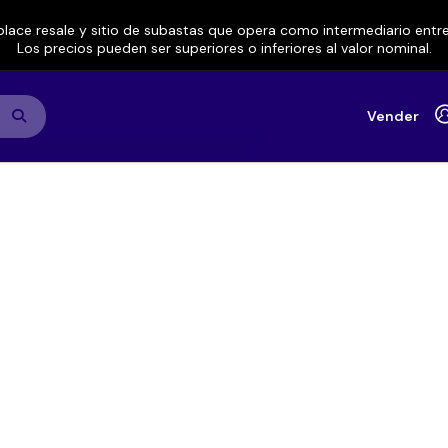
lace resale y sitio de subastas que opera como intermediario ent
Los precios pueden ser superiores o inferiores al valor nominal.
Vender
evo León