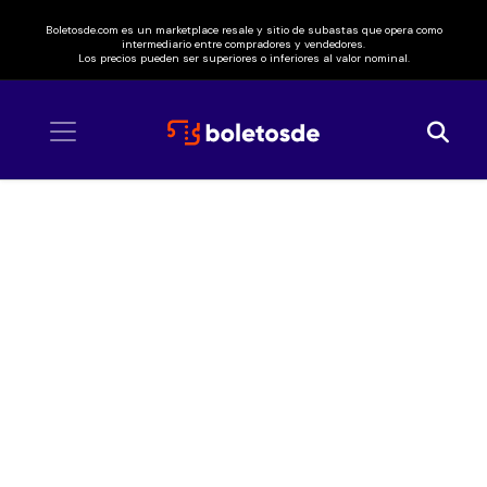
Boletosde.com es un marketplace resale y sitio de subastas que opera como
intermediario entre compradores y vendedores.
Los precios pueden ser superiores o inferiores al valor nominal.
Inicio
/ Princess Chelsea