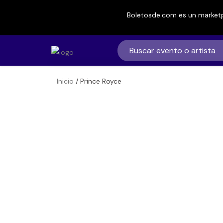
Boletosde.com es un marketp
Inicio
/ Prince Royce
Boletos de
Prince Royce