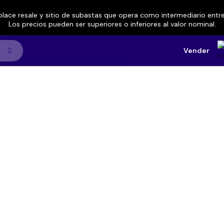
lace resale y sitio de subastas que opera como intermediario ent
Los precios pueden ser superiores o inferiores al valor nominal.
Vender