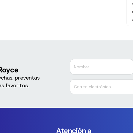
 Royce
echas, preventas
s favoritos.
Atención a